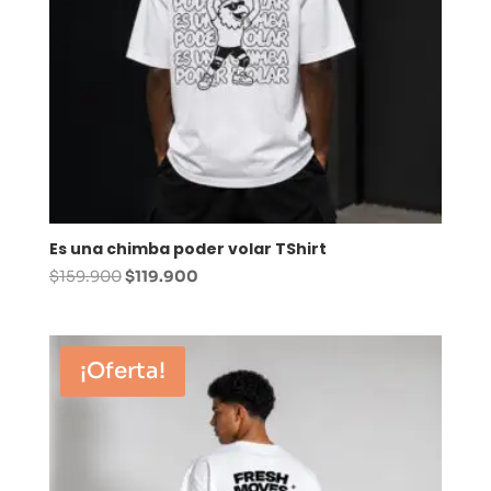
Es una chimba poder volar TShirt
El
El
$
159.900
$
119.900
precio
precio
original
actual
era:
es:
¡Oferta!
$159.900.
$119.900.