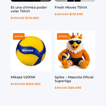
Es una chimba poder
Fresh Moves TShirt
volar TShirt
El
El
$
159.900
$
119.900
El
El
$
159.900
$
119.900
precio
precio
precio
precio
original
actual
original
actual
era:
es:
era:
es:
¡Oferta!
¡Oferta!
$159.900.
$119.900.
$159.900.
$119.900.
Mikasa V200W
Spike – Mascota Oficial
Superliga
El
El
$
380.000
$
320.000
El
El
$
89.900
$
69.900
precio
precio
precio
precio
original
actual
original
actual
era:
es:
era:
es: