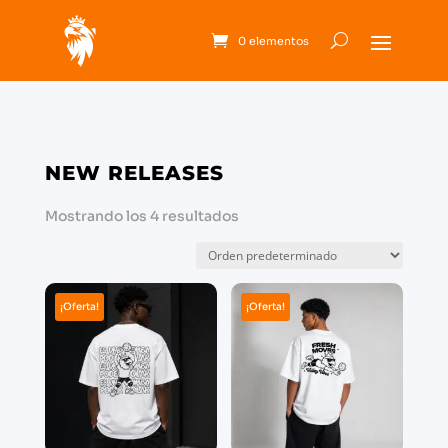
0 elementos
NEW
RELEASES
Mostrando los 4 resultados
¡Oferta!
¡Oferta!